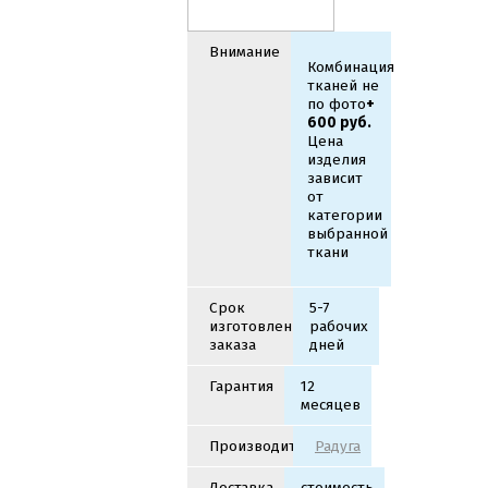
Внимание
Комбинация
тканей не
по фото
+
600 руб.
Цена
изделия
зависит
от
категории
выбранной
ткани
Cрок
5-7
изготовления
рабочих
заказа
дней
Гарантия
12
месяцев
Производитель
Радуга
Доставка
стоимость