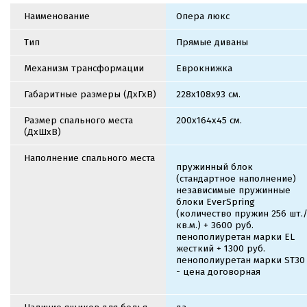
Наименование
Опера люкс
Тип
Прямые диваны
Механизм трансформации
Еврокнижка
Габаритные размеры (ДхГхВ)
228х108х93 см.
Размер спального места
200х164х45 см.
(ДхШхВ)
Наполнение спального места
пружинный блок
(стандартное наполнение)
независимые пружинные
блоки EverSpring
(количество пружин 256 шт.
кв.м.) + 3600 руб.
пенополиуретан марки EL
жесткий + 1300 руб.
пенополиуретан марки ST30
- цена договорная